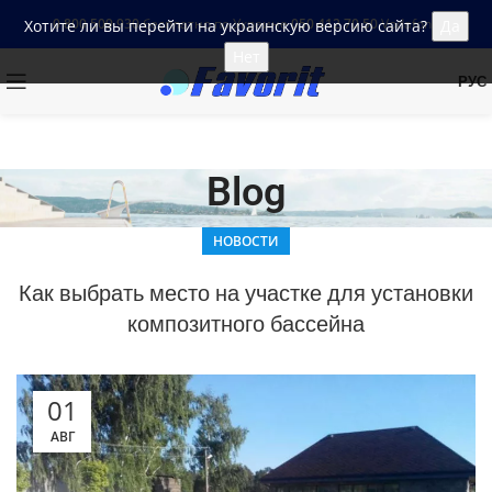
0 800 509 930
бесплатно по Украине
‎050 412 70 50
Vodafone
Хотите ли вы перейти на украинскую версию сайта?
Да
Нет
РУС
Blog
НОВОСТИ
Как выбрать место на участке для установки
композитного бассейна
01
АВГ