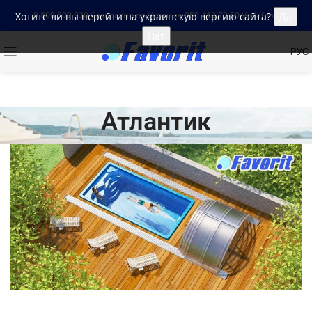
0 800 509 930
бесплатно по Украине
‎050 412 70 50
Vodafone
Хотите ли вы перейти на украинскую версию сайта?
Да
Нет
РУС
Атлантик