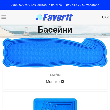
0 800 509 930
безкоштовно по Україні
‎050 412 70 50
Vodafone
UKR
Басейни
Басейни
Монако 13