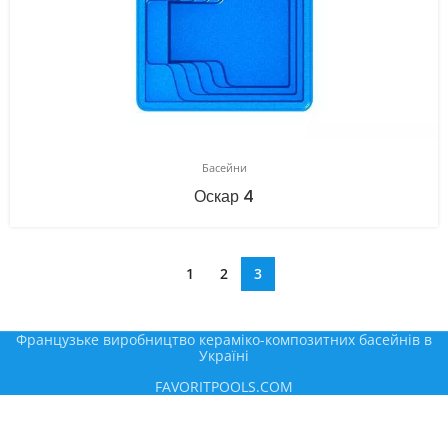
Басейни
Оскар 4
1
2
3
Французьке виробництво керамiко-композитних басейнів в
Україні
FAVORITPOOLS.COM