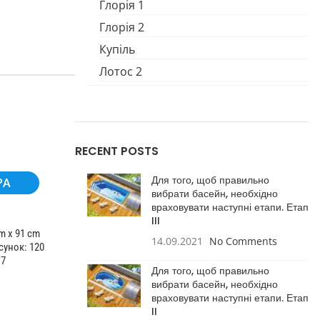
Глорія 1
Глорія 2
Купіль
Лотос 2
RECENT POSTS
Для того, щоб правильно
PA
вибрати басейн, необхідно
враховувати наступні етапи. Етап
III
m x 91 cm
14.09.2021
No Comments
сунок: 120
 7
Для того, щоб правильно
вибрати басейн, необхідно
враховувати наступні етапи. Етап
II