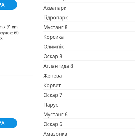
PA
Аквапарк
Гідропарк
Мустанг 8
m x 91 cm
рсунок: 60
Корсика
 3
Олимпік
Оскар 8
Атлантида 8
Женева
Корвет
Оскар 7
Парус
Мустанг 6
PA
Оскар 6
Амазонка