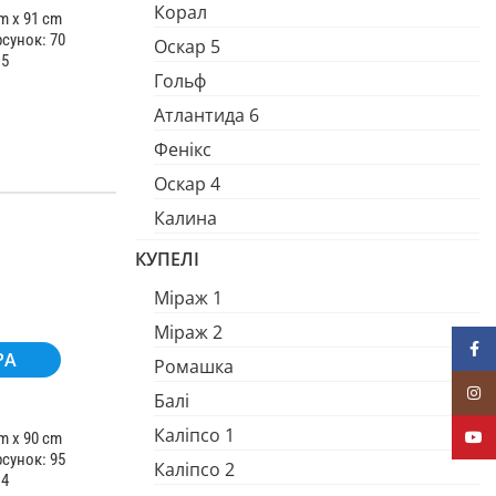
Корал
m x 91 cm
рсунок: 70
Оскар 5
 5
Гольф
Атлантида 6
Фенікс
Оскар 4
Калина
КУПЕЛІ
Міраж 1
Міраж 2
Face
PA
Ромашка
Insta
Балі
Каліпсо 1
YouT
m x 90 cm
рсунок: 95
Каліпсо 2
 4