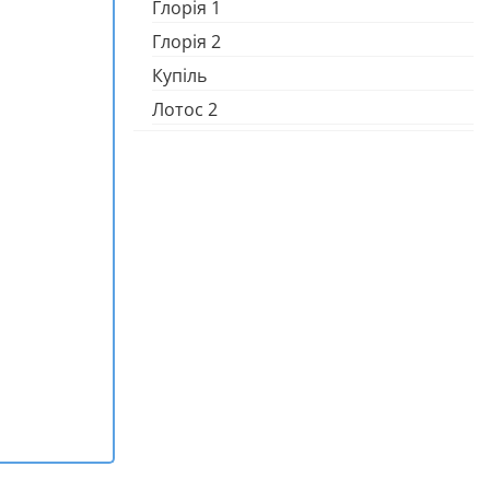
Глорія 1
Глорія 2
Купіль
Лотос 2