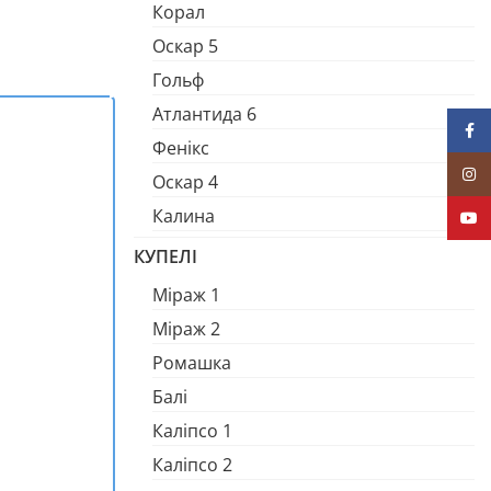
Корал
Оскар 5
Гольф
Атлантида 6
Face
Фенікс
Insta
Оскар 4
Калина
YouT
КУПЕЛІ
Міраж 1
Міраж 2
Ромашка
Балі
Каліпсо 1
Каліпсо 2