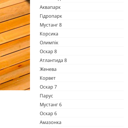
Аквапарк
Гідропарк
Мустанг 8
Корсика
Олимпік
Оскар 8
Атлантида 8
Женева
Корвет
Оскар 7
Парус
Мустанг 6
Оскар 6
Амазонка