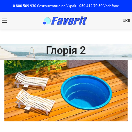
0 800 509 930
безкоштовно по Україні
‎050 412 70 50
Vodafone
UKR
Глорія 2