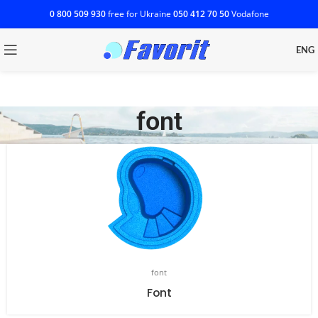
0 800 509 930
free for Ukraine
‎050 412 70 50
Vodafone
ENG
font
font
Font