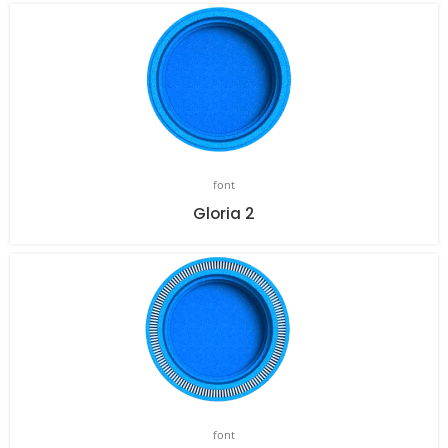
font
Gloria 2
font